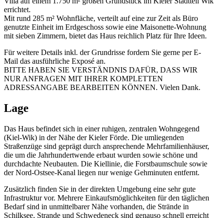
Villa auf einem 1.750 m² großen Grundstück im Kieler Stadtteil Wik
errichtet.
Mit rund 285 m² Wohnfläche, verteilt auf eine zur Zeit als Büro
genutzte Einheit im Erdgeschoss sowie eine Maisonette-Wohnung
mit sieben Zimmern, bietet das Haus reichlich Platz für Ihre Ideen.
Für weitere Details inkl. der Grundrisse fordern Sie gerne per E-
Mail das ausführliche Exposé an.
BITTE HABEN SIE VERSTÄNDNIS DAFÜR, DASS WIR
NUR ANFRAGEN MIT IHRER KOMPLETTEN
ADRESSANGABE BEARBEITEN KÖNNEN. Vielen Dank.
Lage
Das Haus befindet sich in einer ruhigen, zentralen Wohngegend
(Kiel-Wik) in der Nähe der Kieler Förde. Die umliegenden
Straßenzüge sind geprägt durch ansprechende Mehrfamilienhäuser,
die um die Jahrhundertwende erbaut wurden sowie schöne und
durchdachte Neubauten. Die Kiellinie, die Forstbaumschule sowie
der Nord-Ostsee-Kanal liegen nur wenige Gehminuten entfernt.
Zusätzlich finden Sie in der direkten Umgebung eine sehr gute
Infrastruktur vor. Mehrere Einkaufsmöglichkeiten für den täglichen
Bedarf sind in unmittelbarer Nähe vorhanden, die Strände in
Schilksee, Strande und Schwedeneck sind genauso schnell erreicht