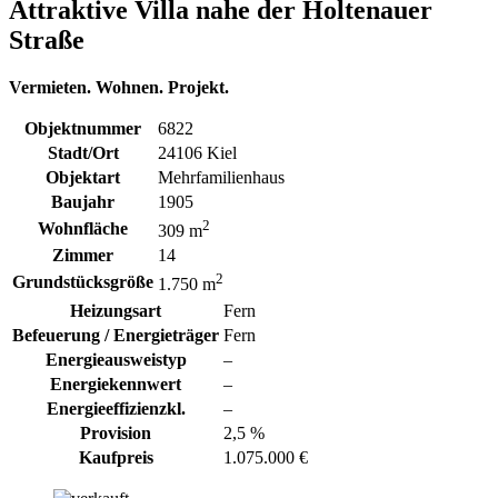
Attraktive Villa nahe der Holtenauer
Straße
Vermieten. Wohnen. Projekt.
Objektnummer
6822
Stadt/Ort
24106 Kiel
Objektart
Mehrfamilienhaus
Baujahr
1905
2
Wohnfläche
309 m
Zimmer
14
2
Grundstücksgröße
1.750 m
Heizungsart
Fern
Befeuerung / Energieträger
Fern
Energieausweistyp
–
Energiekennwert
–
Energieeffizienzkl.
–
Provision
2,5 %
Kaufpreis
1.075.000 €